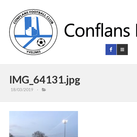
IMG_64131.jpg
18/03/2019
·