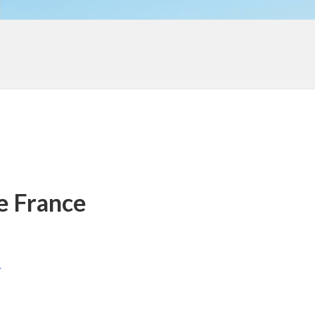
de France
r