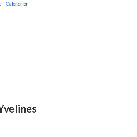
t
–
Calendrier
Yvelines