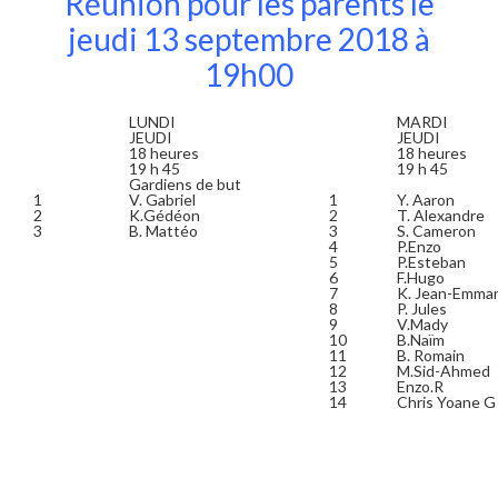
Réunion pour les parents le
jeudi 13 septembre 2018 à
19h00
LUNDI
MARDI
JEUDI
JEUDI
18 heures
18 heures
19 h 45
19 h 45
Gardiens de but
1
V. Gabriel
1
Y. Aaron
2
K.Gédéon
2
T. Alexandre
3
B. Mattéo
3
S. Cameron
4
P.Enzo
5
P.Esteban
6
F.Hugo
7
K. Jean-Emma
8
P. Jules
9
V.Mady
10
B.Naïm
11
B. Romain
12
M.Sid-Ahmed
13
Enzo.R
14
Chris Yoane G