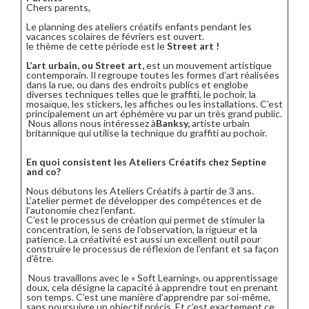
Chers parents,
Le planning des ateliers créatifs enfants pendant les
vacances scolaires de févriers est ouvert.
le thème de cette période est le
Street art !
L’art urbain, ou Street art,
est un mouvement artistique
contemporain. Il regroupe toutes les formes d’art réalisées
dans la rue, ou dans des endroits publics et englobe
diverses techniques telles que le graffiti, le pochoir, la
mosaïque, les stickers, les affiches ou les installations. C’est
principalement un art éphémère vu par un très grand public.
Nous allons nous intéressez à
Banksy,
artiste urbain
britannique qui utilise la technique du graffiti au pochoir.
En quoi consistent les Ateliers Créatifs chez Septine
and co?
Nous débutons les Ateliers Créatifs à partir de 3 ans.
L’atelier permet de développer des compétences et de
l’autonomie chez l’enfant.
C’est le processus de création qui permet de stimuler la
concentration, le sens de l’observation, la rigueur et la
patience. La créativité est aussi un excellent outil pour
construire le processus de réflexion de l’enfant et sa façon
d’être.
Nous travaillons avec le « Soft Learning», ou apprentissage
doux, cela désigne la capacité à apprendre tout en prenant
son temps. C’est une manière d’apprendre par soi-même,
sans poursuivre un objectif précis. Et c’est exactement ce