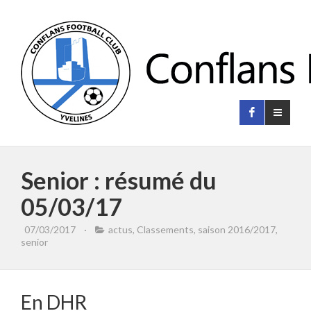
Senior : résumé du
05/03/17
07/03/2017
·
actus
,
Classements
,
saison 2016/2017
,
senior
En DHR