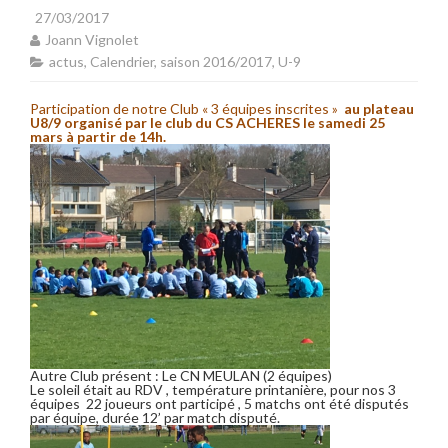
27/03/2017
Joann Vignolet
actus
,
Calendrier
,
saison 2016/2017
,
U-9
Participation de notre Club « 3 équipes inscrites »
au plateau
U8/9 organisé par le club du CS A
CHERES
le samedi 25
mars à partir de 14h.
Autre Club présent : Le CN MEULAN (2 équipes)
Le soleil était au RDV , température printanière, pour nos 3
équipes 22 joueurs ont participé , 5 matchs ont été disputés
par équipe, durée 12’ par match disputé.