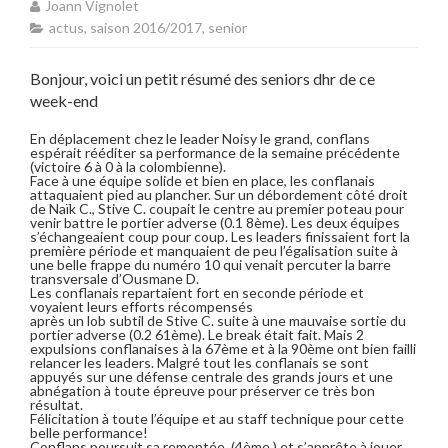
Joann Vignolet
actus
,
saison 2016/2017
,
senior
Bonjour, voici un petit résumé des seniors dhr de ce
week-end
En déplacement chez le leader Noisy le grand, conflans
espérait rééditer sa performance de la semaine précédente
(victoire 6 à 0 à la colombienne).
Face à une équipe solide et bien en place, les conflanais
attaquaient pied au plancher. Sur un débordement côté droit
de Naïk C., Stive C. coupait le centre au premier poteau pour
venir battre le portier adverse (0.1 8ème). Les deux équipes
s’échangeaient coup pour coup. Les leaders finissaient fort la
première période et manquaient de peu l’égalisation suite à
une belle frappe du numéro 10 qui venait percuter la barre
transversale d’Ousmane D.
Les conflanais repartaient fort en seconde période et
voyaient leurs efforts récompensés
après un lob subtil de Stive C. suite à une mauvaise sortie du
portier adverse (0.2 61ème). Le break était fait. Mais 2
expulsions conflanaises à la 67ème et à la 90ème ont bien failli
relancer les leaders. Malgré tout les conflanais se sont
appuyés sur une défense centrale des grands jours et une
abnégation à toute épreuve pour préserver ce très bon
résultat.
Félicitation à toute l’équipe et au staff technique pour cette
belle performance!
Conflans poursuit sa remontée (4ème ) et s’apprête à jouer